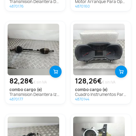
Transmision Delantera Derecha Para Opel Combo Cargo
Motor Arranque Para Opel Combo Cargo
4870176
4870160
82,28€
128,26€
€ sin IVA
€ sin IVA
combo cargo (e)
combo cargo (e)
Transmision Delantera Izquierda Para Opel Combo Cargo
Cuadro Instrumentos Para Opel Combo Cargo
4870177
4870144