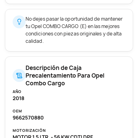
No dejes pasar la oportunidad de mantener
tu Opel COMBO CARGO (E) en las mejores
condiciones con piezas originales y de alta
calidad.
Descripción de Caja
Precalentamiento Para Opel
Combo Cargo
AÑO
2018
OEM
9662570880
MOTORIZACIÓN
MOTOR 1.5 LTR. - 56 KW CDTI DPF