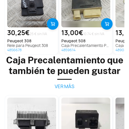
30,25€
13,00€
13,
25 € sin IVA
10.74 € sin IVA
peugeot
308
peugeot
508
peuge
Rele para Peugeot 308
Caja Precalentamiento Para Peugeot 508
Caja Prec
4856678
4859614
489046
Caja Precalentamiento que
también te pueden gustar
VER MÁS