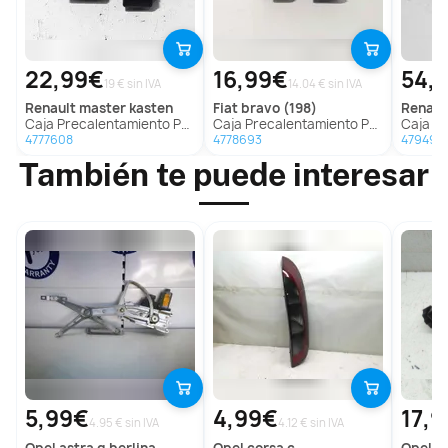
22,99€
16,99€
54,
19 € sin IVA
14.04 € sin IVA
renault
master kasten
fiat
bravo (198)
renaul
Caja Precalentamiento Para Renault Master Kasten
Caja Precalentamiento Para Fiat Bravo
Caja Preca
4777608
4778693
479498
También te puede interesar
5,99€
4,99€
17,
4.95 € sin IVA
4.12 € sin IVA
opel
astra g berlina
opel
corsa c
opel
ve