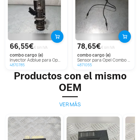
66,55€
78,65€
€ sin IVA
€ sin IVA
combo cargo (e)
combo cargo (e)
Inyector Adblue para Opel Combo Cargo
Sensor para Opel Combo Cargo
4870785
4871055
Productos con el mismo
OEM
VER MÁS