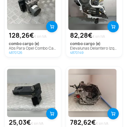
128,26€
82,28€
€ sin IVA
€ sin IVA
combo cargo (e)
combo cargo (e)
Abs Para Opel Combo Cargo
Elevalunas Delantero Izquierdo Para Opel Combo Cargo
4870126
4870149
25,03€
782,62€
€ sin IVA
€ sin IVA