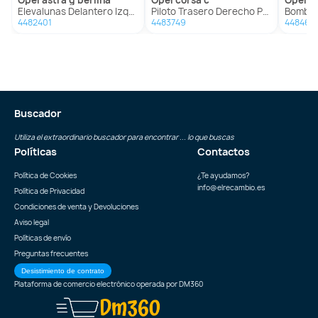
Elevalunas Delantero Izquierdo Para Opel Astra G Berlina
Piloto Trasero Derecho Para Opel Corsa C
Bomba Dire
4482401
4483749
448465
Buscador
Utiliza el extraordinario buscador para encontrar ... lo que buscas
Políticas
Contactos
Política de Cookies
¿Te ayudamos?
info@elrecambio.es
Política de Privacidad
Condiciones de venta y Devoluciones
Aviso legal
Políticas de envío
Preguntas frecuentes
Desistimiento de contrato
Plataforma de comercio electrónico operada por
DM360