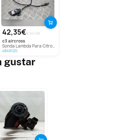
42,35€
€ sin IVA
c3 aircross
Sonda Lambda Para Citroen C3 Aircross
4849120
n gustar