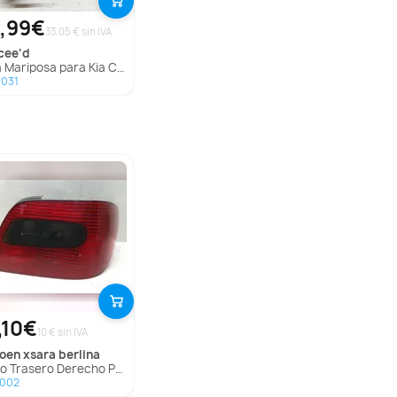
,99€
33.05 € sin IVA
cee'd
a Mariposa para Kia Cee'd
0031
,10€
10 € sin IVA
troen
xsara berlina
 Trasero Derecho Para Citroen Xsara Berlina
1002