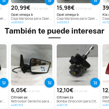
20,99€
15,98€
39
VA
17.35 € sin IVA
13.21 € sin IVA
opel
omega b
opel
omega b
kia
sa B
Caja Mariposa para Opel Omega B
Caja Mariposa para Opel Omega B
Caj
4485960
4485963
461
También te puede interesar
6,05€
12,10€
12
5 € sin IVA
10 € sin IVA
citroen
ax
citroen
zx
ci
 Ax
Retrovisor Derecho para Citroën Ax
Bomba Direccion para Citroën Zx
Piloto
4480169
4481178
448