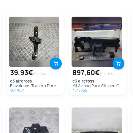
39,93€
897,60€
€ sin IVA
€ sin IVA
c3 aircross
c3 aircross
Elevalunas Trasero Derecho Para Citroen C3 Aircross
Kit Airbag Para Citroen C3 Aircross
4847054
4847055