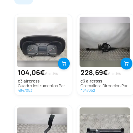
104,06€
228,69€
€ sin IVA
€ sin IVA
c3 aircross
c3 aircross
Cuadro Instrumentos Para Citroen C3 Aircross
Cremallera Direccion Para Citroen C3 Aircross
4847053
4847052