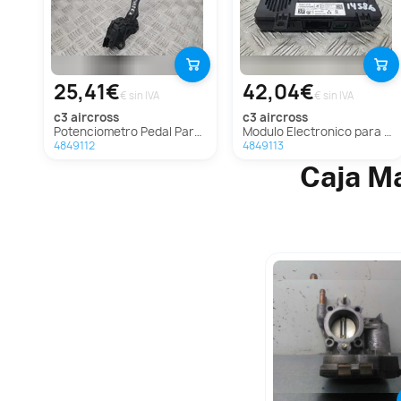
25,41€
42,04€
€ sin IVA
€ sin IVA
c3 aircross
c3 aircross
Potenciometro Pedal Para Citroen C3 Aircross
Modulo Electronico para Citroen C3 Aircross
4849112
4849113
Caja Ma