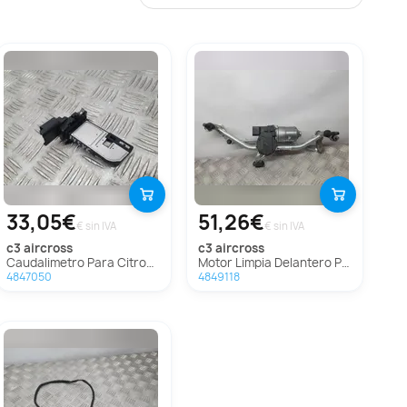
33,05€
51,26€
€ sin IVA
€ sin IVA
c3 aircross
c3 aircross
Caudalimetro Para Citroen C3 Aircross
Motor Limpia Delantero Para Citroen C3 Aircross
4847050
4849118