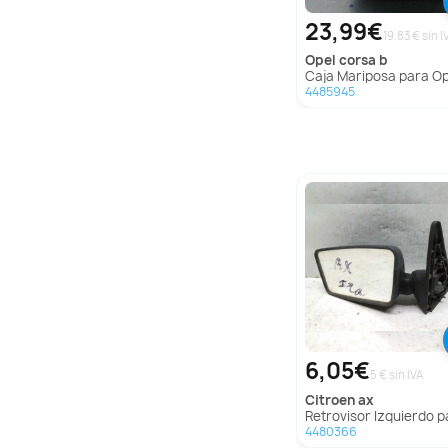
23,99€
19.83 € sin I
opel
corsa b
Caja Mariposa para Opel Cor
4485945
6,05€
5 € sin IVA
citroen
ax
Retrovisor Izquierdo para Citroën
4480366