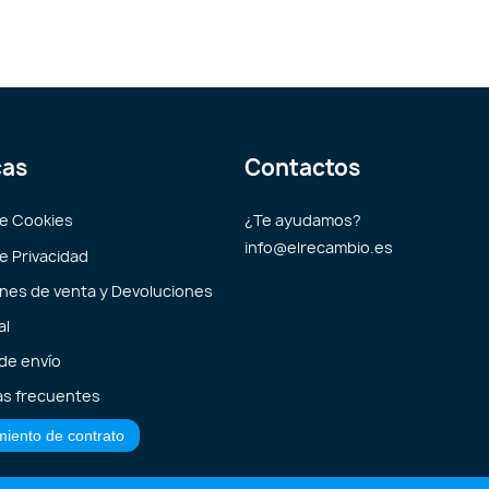
cas
Contactos
de Cookies
¿Te ayudamos?
info@elrecambio.es
de Privacidad
nes de venta y Devoluciones
al
 de envío
s frecuentes
miento de contrato