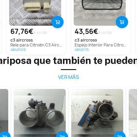
67,76€
43,56€
€ sin IVA
€ sin IVA
c3 aircross
c3 aircross
Rele para Citroën C3 Aircross
Espejo Interior Para Citroen C3 Aircross
4849109
4849115
riposa que también te puede
VER MÁS