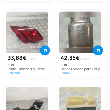
33,88€
42,35€
€ sin IVA
€ sin IVA
308
308
Piloto Trasero Izquierdo para Peugeot 308
Sonda Lambda para Peugeot 308
4885366
4890471