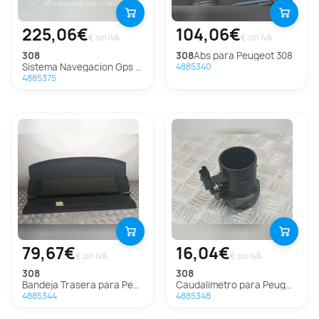
225,06€
104,06€
€ sin IVA
€ sin IVA
308
308
Abs para Peugeot 308
Sistema Navegacion Gps Para Peugeot 308
4885340
4885375
79,67€
16,04€
€ sin IVA
€ sin IVA
308
308
Bandeja Trasera para Peugeot 308
Caudalimetro para Peugeot 308
4885344
4885348