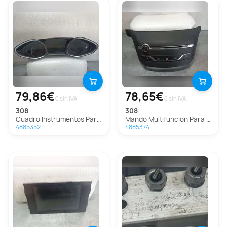
79,86€
78,65€
€ sin IVA
€ sin IVA
308
308
Cuadro Instrumentos Para Peugeot 308
Mando Multifuncion Para Peugeot 308
4885352
4885374