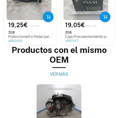
19,25€
19,05€
€ sin IVA
€ sin IVA
308
308
Potenciometro Pedal para Peugeot 308
Caja Precalentamiento para Peugeot 308
4890469
4890467
Productos con el mismo
OEM
VER MÁS