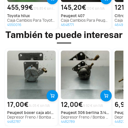
455,99€
145,20€
121
376.85 € sin IVA
120 € sin IVA
toyota
hilux
peugeot
407
citroe
Caja Cambios Para Toyota Hilux
Caja Cambios Para Peugeot 407
Caja Camb
4550016
4648771
464991
También te puede interesar
17,00€
12,00€
6,9
14.05 € sin IVA
9.92 € sin IVA
peugeot
boxer caja abierta (rs2850)(330)('02->)
peugeot
306 berlina 3/4/5 puertas (s2)
peuge
Depresor Freno / Bomba Vacio para Peugeot Boxer Caja Abierta (Rs2850)(330)('02->)
Depresor Freno / Bomba Vacio para Peugeot 306 Berlina 3/4/5 Puertas (S2)
Depresor Freno 
4482787
4482789
448279