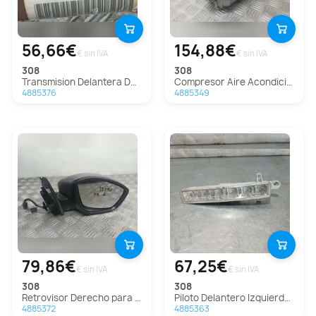
56,66€
154,88€
€ sin IVA
€ sin IVA
308
308
Transmision Delantera Derecha para Peugeot 308
Compresor Aire Acondicionado para Peugeot 308
4885376
4885349
79,86€
67,25€
€ sin IVA
€ sin IVA
308
308
Retrovisor Derecho para Peugeot 308
Piloto Delantero Izquierdo para Peugeot 308
4885372
4885363