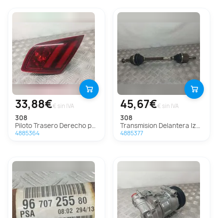
33,88€
45,67€
€ sin IVA
€ sin IVA
308
308
Piloto Trasero Derecho para Peugeot 308
Transmision Delantera Izquierda para Peugeot 308
4885364
4885377