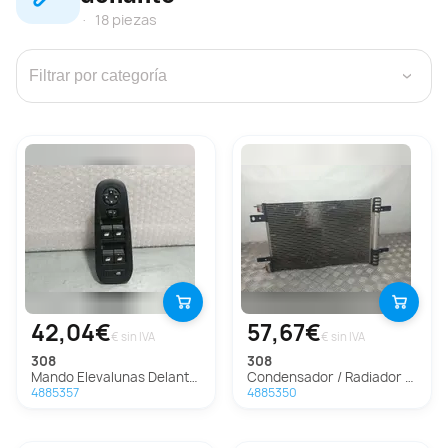
18 piezas
›
42,04€
57,67€
€ sin IVA
€ sin IVA
308
308
Mando Elevalunas Delantero Izquierdo Para Peugeot 308
Condensador / Radiador Aire Acondicionado Para Peugeot 308
4885357
4885350