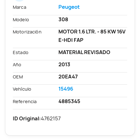
Peugeot
Marca
308
Modelo
MOTOR 1.6 LTR. - 85 KW 16V
Motorización
E-HDI FAP
MATERIAL REVISADO
Estado
2013
Año
20EA47
OEM
15496
Vehículo
4885345
Referencia
ID Original:
4762157