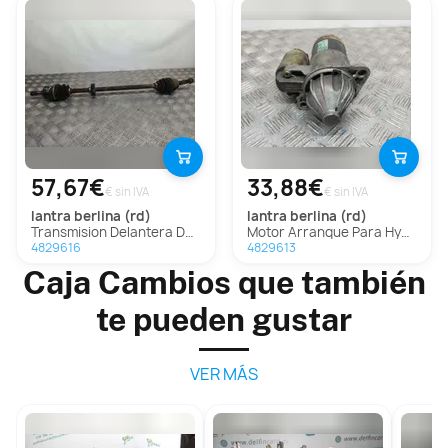
57,67€
33,88€
€ sin IVA
€ sin IVA
lantra berlina (rd)
lantra berlina (rd)
Transmision Delantera Derecha Para Hyundai Lantra Berlina
Motor Arranque Para Hyundai Lantra Berlina
4829616
4829613
Caja Cambios que también
te pueden gustar
VER MÁS