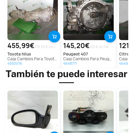
455,99€
145,20€
121
376.85 € sin IVA
120 € sin IVA
toyota
hilux
peugeot
407
citroe
Caja Cambios Para Toyota Hilux
Caja Cambios Para Peugeot 407
Caja Camb
4550016
4648771
464991
También te puede interesar