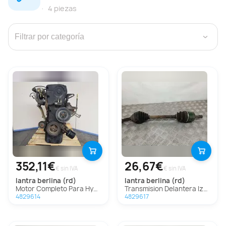
4 piezas
›
352,11€
26,67€
€ sin IVA
€ sin IVA
lantra berlina (rd)
lantra berlina (rd)
Motor Completo Para Hyundai Lantra Berlina
Transmision Delantera Izquierda Para Hyundai Lantra Berlina
4829614
4829617