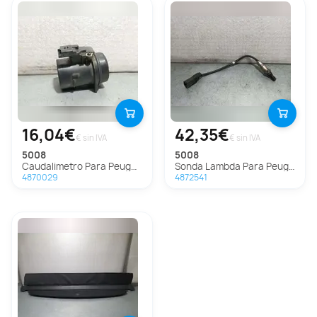
16,04€
42,35€
€ sin IVA
€ sin IVA
5008
5008
Caudalimetro Para Peugeot 5008
Sonda Lambda Para Peugeot 5008
4870029
4872541