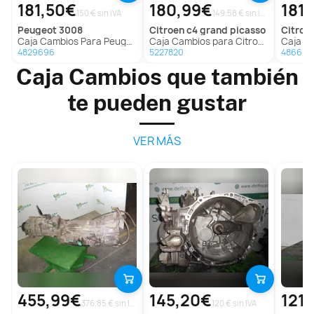
181,50€
180,99€
181
150 € sin IVA
149.58 € sin IVA
peugeot
3008
citroen
c4 grand picasso
citroe
Caja Cambios Para Peugeot 3008
Caja Cambios para Citroën C4 Grand Picasso
Caja Cambi
4829696
5227820
4866117
Caja Cambios que también
te pueden gustar
VER MÁS
455,99€
145,20€
121
376.85 € sin IVA
120 € sin IVA