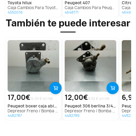
toyota
hilux
peugeot
407
citroe
Caja Cambios Para Toyota Hilux
Caja Cambios Para Peugeot 407
Caja Camb
4550016
4648771
464991
También te puede interesar
17,00€
12,00€
6,9
14.05 € sin IVA
9.92 € sin IVA
peugeot
boxer caja abierta (rs2850)(330)('02->)
peugeot
306 berlina 3/4/5 puertas (s2)
peuge
Depresor Freno / Bomba Vacio para Peugeot Boxer Caja Abierta (Rs2850)(330)('02->)
Depresor Freno / Bomba Vacio para Peugeot 306 Berlina 3/4/5 Puertas (S2)
Depresor Freno 
4482787
4482789
448279