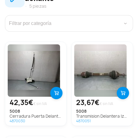
5 piezas
›
42,35€
23,67€
€ sin IVA
€ sin IVA
5008
5008
Cerradura Puerta Delantera Izquierda Para Peugeot 5008
Transmision Delantera Izquierda Para Peugeot 5008
4870030
4870051