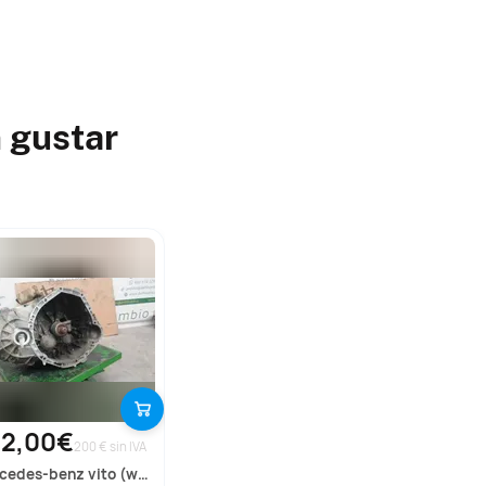
 gustar
42,00€
200 € sin IVA
rcedes-benz
vito (w638) combi