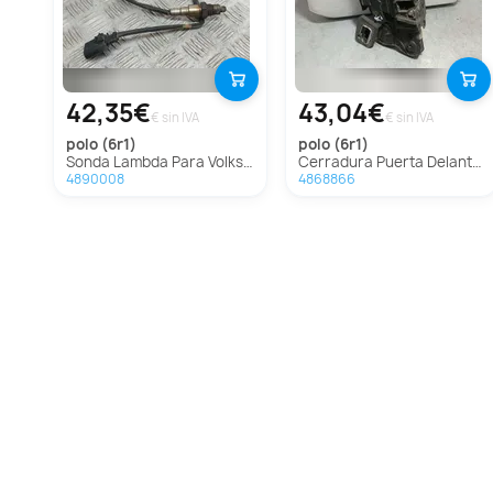
42,35€
43,04€
€ sin IVA
€ sin IVA
polo (6r1)
polo (6r1)
Sonda Lambda Para Volkswagen Polo
Cerradura Puerta Delantera Izquierda Para Volkswagen Polo
4890008
4868866