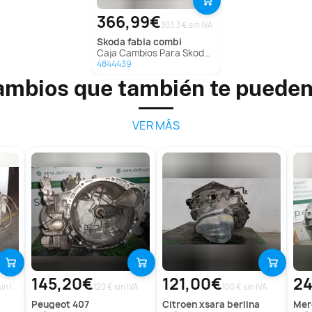
366,99€
303.3 € sin IVA
skoda
fabia combi
Caja Cambios Para Skoda Fabia Combi
4844439
ambios que también te pueden
VER MÁS
145,20€
121,00€
2
376.85 € sin IVA
120 € sin IVA
100 € sin IVA
peugeot
407
citroen
xsara berlina
me