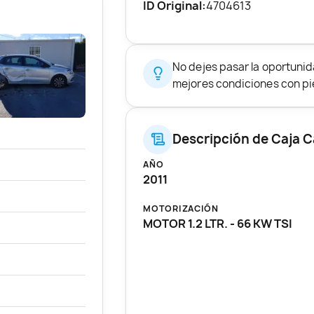
ID Original:
4704613
No dejes pasar la oportuni
mejores condiciones con pie
Descripción de Caja 
AÑO
2011
MOTORIZACIÓN
MOTOR 1.2 LTR. - 66 KW TSI