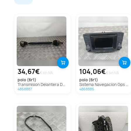
34,67€
104,06€
€ sin IVA
€ sin IVA
polo (6r1)
polo (6r1)
Transmision Delantera Derecha Para Volkswagen Polo
Sistema Navegacion Gps Para Volkswagen Polo
4868887
4868886