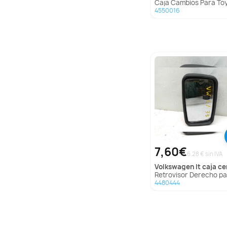
Caja Cambios Para Toyota H
4550016
7,60€
6.28 € sin IVA
volkswagen
lt caja cerrada / c
Retrovisor Derecho para Volkswagen Lt Caja Cerrada 
4480444