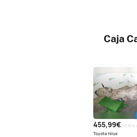
Caja C
455,99€
toyota
hilux