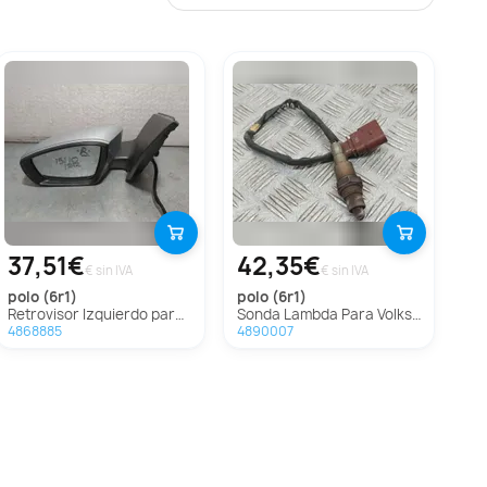
37,51€
42,35€
€ sin IVA
€ sin IVA
polo (6r1)
polo (6r1)
Retrovisor Izquierdo para Volkswagen Polo
Sonda Lambda Para Volkswagen Polo
4868885
4890007