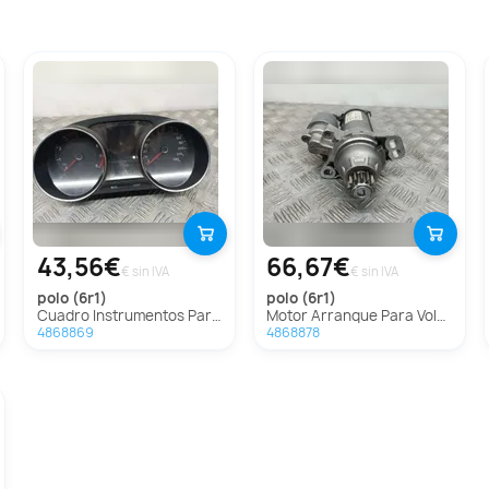
43,56€
66,67€
€ sin IVA
€ sin IVA
polo (6r1)
polo (6r1)
Cuadro Instrumentos Para Volkswagen Polo
Motor Arranque Para Volkswagen Polo
4868869
4868878