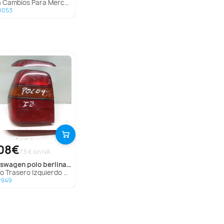
 Cambios Para Mercedes Vito Combi
0053
08€
7.5 € sin IVA
lkswagen
polo berlina (6n1)
Trasero Izquierdo para Volkswagen Polo Berlina (6N1)
3949