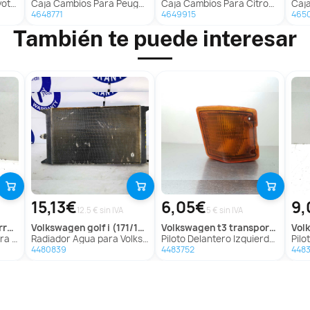
ilux
Caja Cambios Para Peugeot 407
Caja Cambios Para Citroen Xsara Berlina
Caja
4648771
4649915
465
También te puede interesar
15,13€
6,05€
9,
12.5 € sin IVA
5 € sin IVA
ombi
volkswagen
golf i (171/173)
volkswagen
t3 transporter
vo
/ Combi
Radiador Agua para Volkswagen Golf I (171/173)
Piloto Delantero Izquierdo para Volkswagen T3 Transporter
Piloto 
4480839
4483752
448