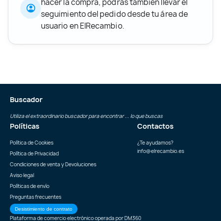
hacer la compra, podrás también llevar el
seguimiento del pedido desde tu área de
usuario en ElRecambio.
Buscador
Utiliza el extraordinario buscador para encontrar ... lo que buscas
Políticas
Contactos
Política de Cookies
¿Te ayudamos?
info@elrecambio.es
Política de Privacidad
Condiciones de venta y Devoluciones
Aviso legal
Políticas de envío
Preguntas frecuentes
Desistimiento de contrato
Plataforma de comercio electrónico operada por
DM360