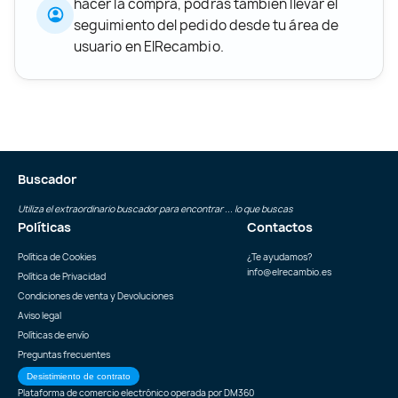
hacer la compra, podrás también llevar el
seguimiento del pedido desde tu área de
usuario en ElRecambio.
Buscador
Utiliza el extraordinario buscador para encontrar ... lo que buscas
Políticas
Contactos
Política de Cookies
¿Te ayudamos?
info@elrecambio.es
Política de Privacidad
Condiciones de venta y Devoluciones
Aviso legal
Políticas de envío
Preguntas frecuentes
Desistimiento de contrato
Plataforma de comercio electrónico operada por
DM360