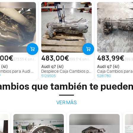
,00€
483,00€
483,99€
573.55 € sin IVA
399.17 € sin IVA
 (4l)
audi
q7 (4l)
audi
q7 (4l)
bios para Audi Q7 (4L)
Despiece Caja Cambios para Audi Q7 (4L)
Caja Cambios para Audi 
7
5129505
5281780
ambios que también te pueden
VER MÁS