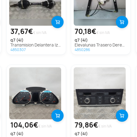
37,67€
70,18€
€ sin IVA
€ sin IVA
q7 (4l)
q7 (4l)
Transmision Delantera Izquierda Para Audi Q7
Elevalunas Trasero Derecho Para Audi Q7
4850307
4850286
104,06€
79,86€
€ sin IVA
€ sin IVA
q7 (4l)
q7 (4l)