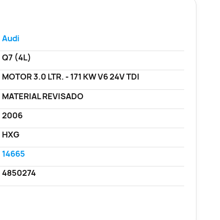
Audi
Q7 (4L)
MOTOR 3.0 LTR. - 171 KW V6 24V TDI
MATERIAL REVISADO
2006
HXG
14665
4850274