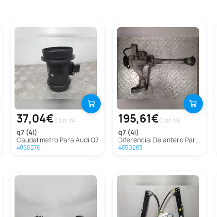
37,04€
195,61€
€ sin IVA
€ sin IVA
q7 (4l)
q7 (4l)
Caudalimetro Para Audi Q7
Diferencial Delantero Para Audi Q7
4850276
4850283