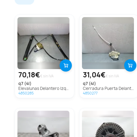
70,18€
31,04€
€ sin IVA
€ sin IVA
q7 (4l)
q7 (4l)
Elevalunas Delantero Izquierdo Para Audi Q7
Cerradura Puerta Delantera Derecha Para Audi Q7
4850285
4850277