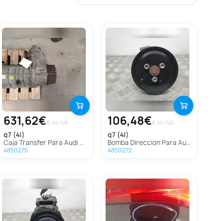
631,62€
106,48€
€ sin IVA
€ sin IVA
q7 (4l)
q7 (4l)
Caja Transfer Para Audi Q7
Bomba Direccion Para Audi Q7
4850275
4850272