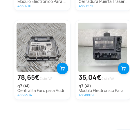
Modulo Electronico Para Audi Q7
Cerradura Puerta Trasera Derecha para Audi Q7 (4L)
4850710
4850279
78,65€
35,04€
€ sin IVA
€ sin IVA
q7 (4l)
q7 (4l)
Centralita Faro para Audi Q7 (4L)
Modulo Electronico Para Audi Q7
4866914
4868809