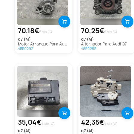
70,18€
70,25€
€ sin IVA
€ sin IVA
q7 (4l)
q7 (4l)
Motor Arranque Para Audi Q7
Alternador Para Audi Q7
4850292
4850268
35,04€
42,35€
€ sin IVA
€ sin IVA
q7 (4l)
q7 (4l)