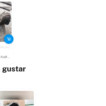
399.99 € sin IVA
Q7 (4L)
 gustar