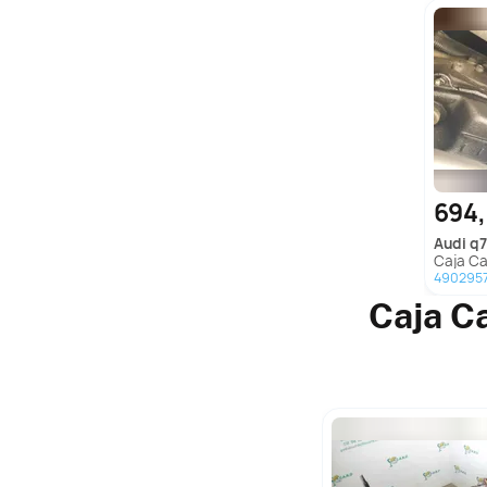
694
audi
q7
Caja Cam
490295
Caja C