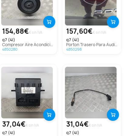
154,88€
157,60€
€ sin IVA
€ sin IVA
q7 (4l)
q7 (4l)
Compresor Aire Acondicionado Para Audi Q7
Porton Trasero Para Audi Q7
4850280
4850298
37,04€
31,04€
€ sin IVA
€ sin IVA
q7 (4l)
q7 (4l)