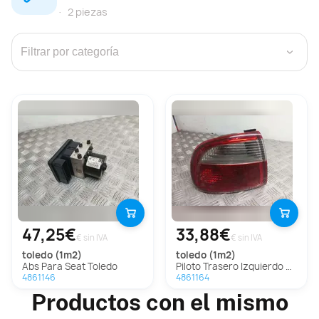
2 piezas
›
47,25€
33,88€
€ sin IVA
€ sin IVA
toledo (1m2)
toledo (1m2)
Abs Para Seat Toledo
Piloto Trasero Izquierdo Para Seat Toledo
4861146
4861164
Productos con el mismo