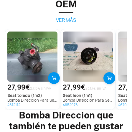
OEM
VER MÁS
27,99€
27,99€
27,
23.13 € sin IVA
23.13 € sin IVA
seat
toledo (1m2)
seat
leon (1m1)
seat
to
Bomba Direccion Para Seat Toledo
Bomba Direccion Para Seat Leon
Bomba Di
4612112
4652976
467035
Bomba Direccion que
también te pueden gustar