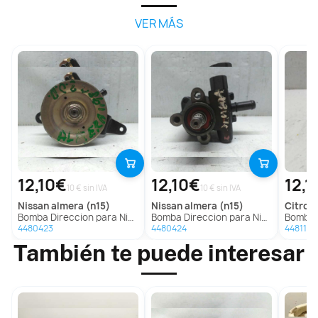
VER MÁS
12,10€
12,10€
12,1
10 € sin IVA
10 € sin IVA
nissan
almera (n15)
nissan
almera (n15)
citroe
Bomba Direccion para Nissan Almera (N15)
Bomba Direccion para Nissan Almera (N15)
Bomba D
4480423
4480424
4481178
También te puede interesar