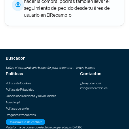
hacer la compra, podrás también llevar el
seguimiento del pedido desde tu área de
usuario en ElRecambio.
Buscador
Utiliza el extraordinario buscador para encontrar ... lo que buscas
Políticas
Contactos
Política de Cookies
¿Te ayudamos?
info@elrecambio.es
Política de Privacidad
Condiciones de venta y Devoluciones
Aviso legal
Políticas de envío
Preguntas frecuentes
Desistimiento de contrato
Plataforma de comercio electrónico operada por
DM360