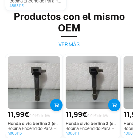
Bobina Encendido Para Honda Civic Berlina 3
4868113
Productos con el mismo
OEM
VER MÁS
11,99€
11,99€
11,9
9.91 € sin IVA
9.91 € sin IVA
honda
civic berlina 3 (ep1/2)
honda
civic berlina 3 (ep1/2)
honda
Bobina Encendido Para Honda Civic Berlina 3
Bobina Encendido Para Honda Civic Berlina 3
Bobina Ence
4868113
4868111
4868112