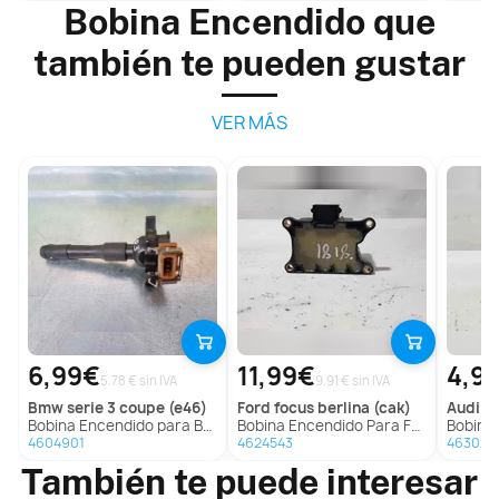
Bobina Encendido que
también te pueden gustar
VER MÁS
6,99€
11,99€
4,9
5.78 € sin IVA
9.91 € sin IVA
bmw
serie 3 coupe (e46)
ford
focus berlina (cak)
audi
a4
Bobina Encendido para Bmw Serie 3 Coupe (E46)
Bobina Encendido Para Ford Focus Berlina
Bobina En
4604901
4624543
463020
También te puede interesar