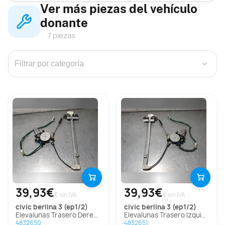
Ver más piezas del vehículo
donante
7 piezas
›
39,93€
39,93€
€ sin IVA
€ sin IVA
civic berlina 3 (ep1/2)
civic berlina 3 (ep1/2)
Elevalunas Trasero Derecho Para Honda Civic Berlina 3
Elevalunas Trasero Izquierdo Para Honda Civic Berlina 3
4832650
4832651