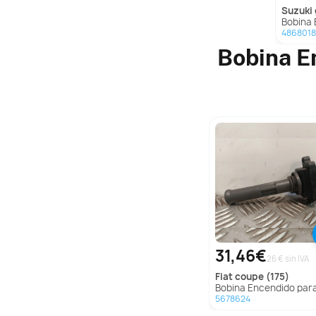
suzuki
g
Bobina Encendi
4868018
Bobina E
31,46€
26 € sin IVA
fiat
coupe (175)
Bobina Encendido para Fiat Coupe 
5678624