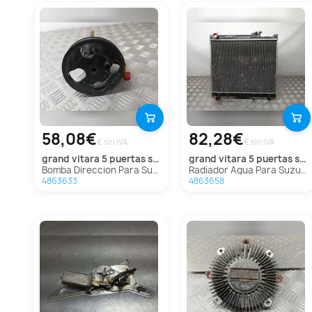
58,08€
82,28€
€ sin IVA
€ sin IVA
grand vitara 5 puertas sq (ft)
grand vitara 5 puertas sq (ft)
Bomba Direccion Para Suzuki Grand Vitara 5 Puertas Sq
Radiador Agua Para Suzuki Grand Vitara 5 Puertas Sq
4863633
4863658