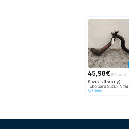
45,98€
38 € sin IVA
suzuki
vitara (ly)
Tubo para Suzuki Vitara (
5739886