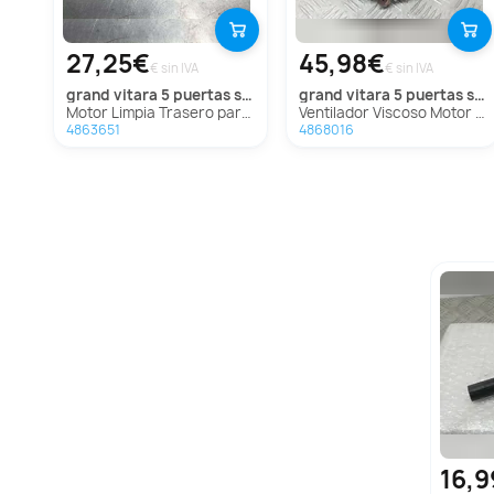
27,25€
45,98€
€ sin IVA
€ sin IVA
grand vitara 5 puertas sq (ft)
grand vitara 5 puertas sq (ft)
Motor Limpia Trasero para Suzuki Grand Vitara 5 Puertas Sq (Ft)
Ventilador Viscoso Motor Para Suzuki Grand Vitara 5 Puertas Sq
4863651
4868016
16,