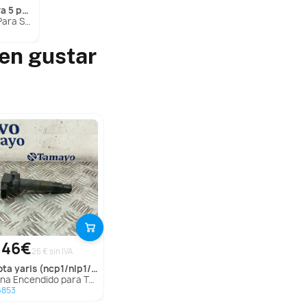
s sq (ft)
a 5 Puertas Sq
en gustar
,46€
26 € sin IVA
ota
yaris (ncp1/nlp1/scp1)
 Encendido para Toyota Yaris (Ncp1/Nlp1/Scp1)
6853