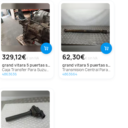
329,12€
62,30€
€ sin IVA
€ sin IVA
grand vitara 5 puertas sq (ft)
grand vitara 5 puertas sq (ft)
Caja Transfer Para Suzuki Grand Vitara 5 Puertas Sq
Transmision Central Para Suzuki Grand Vitara 5 Puertas Sq
4863636
4863664