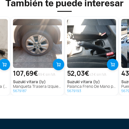
También te puede interesar
107,69€
52,03€
43
89 € sin IVA
43 € sin IVA
suzuki
vitara (ly)
suzuki
vitara (ly)
suz
Ly)
Mangueta Trasera Izquierda para Suzuki Vitara (Ly)
Palanca Freno De Mano para Suzuki Vitara (Ly)
Puerta
5679187
5679193
567