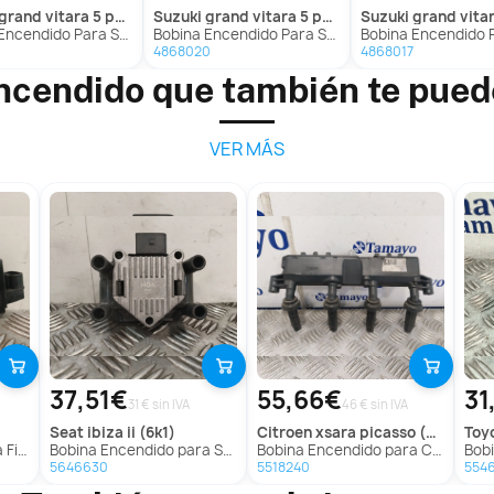
rand vitara 5 puertas sq (ft)
suzuki
grand vitara 5 puertas sq (ft)
suzuki
grand vitara 5 puerta
do Para Suzuki Grand Vitara 5 Puertas Sq
Bobina Encendido Para Suzuki Grand Vitara 5 Puertas Sq
Bobina Encendido Para Suzuki Grand Vitar
4868020
4868017
ncendido que también te pued
VER MÁS
37,51€
55,66€
31
31 € sin IVA
46 € sin IVA
seat
ibiza ii (6k1)
citroen
xsara picasso (n68)
toy
(175)
Bobina Encendido para Seat Ibiza Ii (6K1)
Bobina Encendido para Citroën Xsara Picasso (N68)
Bobina
5646630
5518240
554