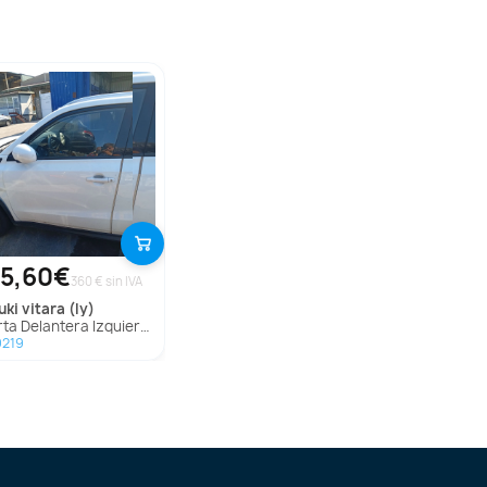
5,60€
360 € sin IVA
uki
vitara (ly)
 Delantera Izquierda para Suzuki Vitara (Ly)
9219