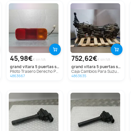
45,98€
752,62€
€ sin IVA
€ sin IVA
grand vitara 5 puertas sq (ft)
grand vitara 5 puertas sq (ft)
Piloto Trasero Derecho Paragolpes Para Suzuki Grand Vitara 5 Puertas Sq
Caja Cambios Para Suzuki Grand Vitara 5 Puertas Sq
4863667
4863635