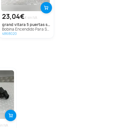
23,04€
€ sin IVA
grand vitara 5 puertas sq (ft)
Bobina Encendido Para Suzuki Grand Vitara 5 Puertas Sq
4868020
in IVA