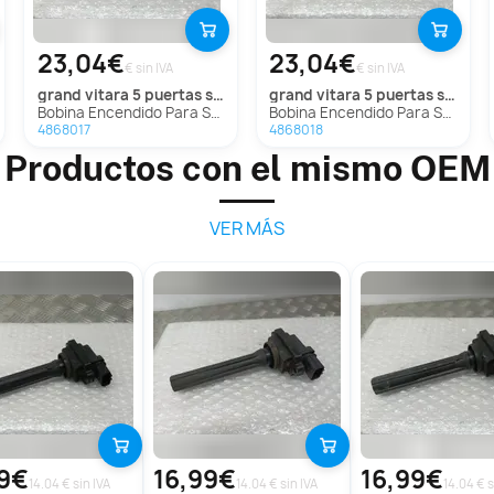
23,04€
23,04€
€ sin IVA
€ sin IVA
grand vitara 5 puertas sq (ft)
grand vitara 5 puertas sq (ft)
Bobina Encendido Para Suzuki Grand Vitara 5 Puertas Sq
Bobina Encendido Para Suzuki Grand Vitara 5 Puertas Sq
4868017
4868018
Productos con el mismo OEM
VER MÁS
99€
16,99€
16,99€
14.04 € sin IVA
14.04 € sin IVA
14.04 € s