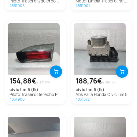
Piloto Trasero Izquierdo Para Honda Civic Lim.5
Motor Limpia Trasero Para Honda Civic Lim.5
4851908
4851901
154,88€
188,76€
€ sin IVA
€ sin IVA
civic lim.5 (fk)
civic lim.5 (fk)
Piloto Trasero Derecho Para Honda Civic Lim.5
Abs Para Honda Civic Lim.5
4851906
4851872