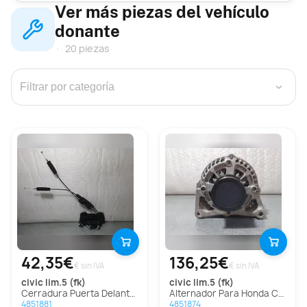
Ver más piezas del vehículo
donante
20 piezas
›
42,35€
136,25€
€ sin IVA
€ sin IVA
civic lim.5 (fk)
civic lim.5 (fk)
Cerradura Puerta Delantera Derecha Para Honda Civic Lim.5
Alternador Para Honda Civic Lim.5
4851881
4851874