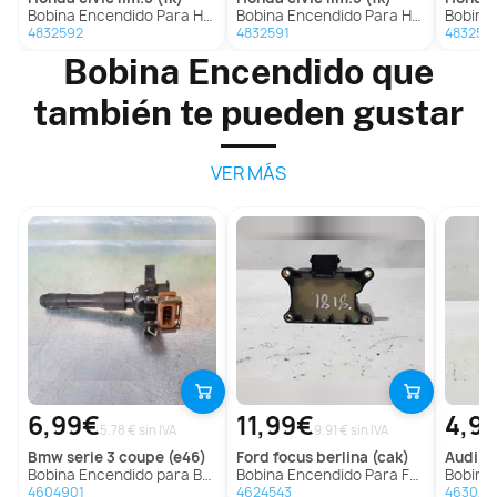
Bobina Encendido Para Honda Civic Lim.5
Bobina Encendido Para Honda Civic Lim.5
Bobina Enc
4832592
4832591
483259
Bobina Encendido que
también te pueden gustar
VER MÁS
6,99€
11,99€
4,9
5.78 € sin IVA
9.91 € sin IVA
bmw
serie 3 coupe (e46)
ford
focus berlina (cak)
audi
a4
Bobina Encendido para Bmw Serie 3 Coupe (E46)
Bobina Encendido Para Ford Focus Berlina
Bobina En
4604901
4624543
463020