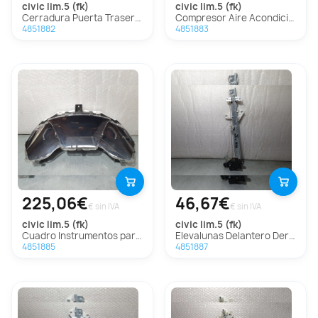
civic lim.5 (fk)
civic lim.5 (fk)
Cerradura Puerta Trasera Derecha para Honda Civic Lim.5 (Fk)
Compresor Aire Acondicionado para Honda Civic Lim.5 (Fk)
4851882
4851883
225,06€
46,67€
€ sin IVA
€ sin IVA
civic lim.5 (fk)
civic lim.5 (fk)
Cuadro Instrumentos para Honda Civic Lim.5 (Fk)
Elevalunas Delantero Derecho para Honda Civic Lim.5 (Fk)
4851885
4851887