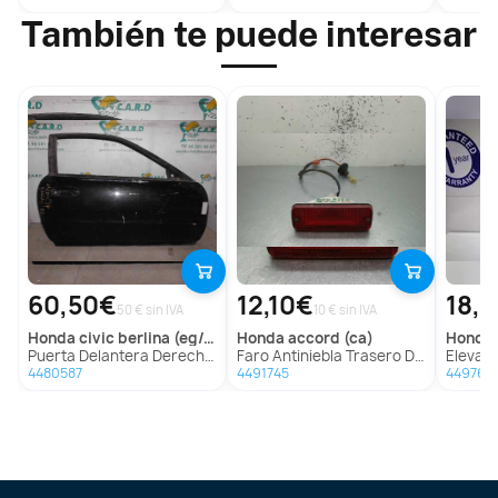
También te puede interesar
60,50€
12,10€
18,
50 € sin IVA
10 € sin IVA
honda
civic berlina (eg/eh)
honda
accord (ca)
honda
Puerta Delantera Derecha para Honda Civic Berlina (Eg/Eh)
Faro Antiniebla Trasero Derecho para Honda Accord (Ca)
Elevalunas Tr
4480587
4491745
449764