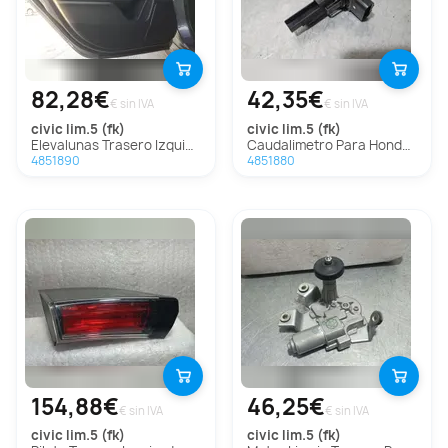
82,28€
42,35€
€ sin IVA
€ sin IVA
civic lim.5 (fk)
civic lim.5 (fk)
Elevalunas Trasero Izquierdo Para Honda Civic Lim.5
Caudalimetro Para Honda Civic Lim.5
4851890
4851880
154,88€
46,25€
€ sin IVA
€ sin IVA
civic lim.5 (fk)
civic lim.5 (fk)