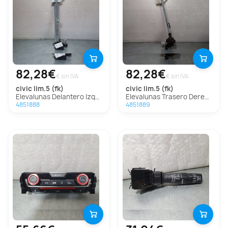
82,28€
82,28€
€ sin IVA
€ sin IVA
civic lim.5 (fk)
civic lim.5 (fk)
Elevalunas Delantero Izquierdo para Honda Civic Lim.5 (Fk)
Elevalunas Trasero Derecho para Honda Civic Lim.5 (Fk)
4851888
4851889