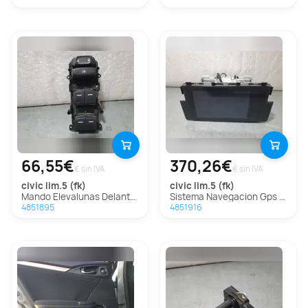
66,55€
370,26€
€ sin IVA
€ sin IVA
civic lim.5 (fk)
civic lim.5 (fk)
Mando Elevalunas Delantero Izquierdo Para Honda Civic Lim.5
Sistema Navegacion Gps Para Honda Civic Lim.5
4851895
4851916