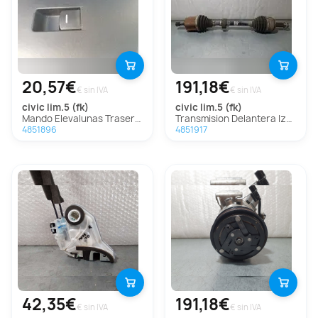
20,57€
191,18€
€ sin IVA
€ sin IVA
civic lim.5 (fk)
civic lim.5 (fk)
Mando Elevalunas Trasero Derecho Para Honda Civic Lim.5
Transmision Delantera Izquierda Para Honda Civic Lim.5
4851896
4851917
42,35€
191,18€
€ sin IVA
€ sin IVA