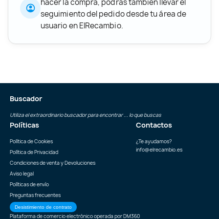
hacer la compra, podrás también llevar el
seguimiento del pedido desde tu área de
usuario en ElRecambio.
Buscador
Utiliza el extraordinario buscador para encontrar ... lo que buscas
Políticas
Contactos
Política de Cookies
¿Te ayudamos?
info@elrecambio.es
Política de Privacidad
Condiciones de venta y Devoluciones
Aviso legal
Políticas de envío
Preguntas frecuentes
Desistimiento de contrato
Plataforma de comercio electrónico operada por
DM360