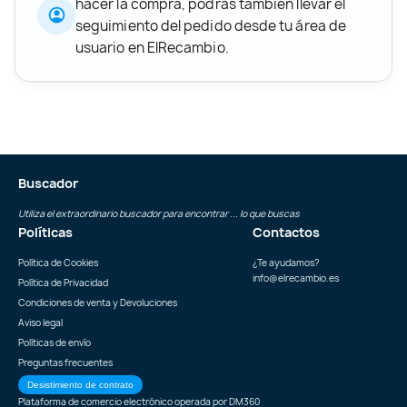
hacer la compra, podrás también llevar el
seguimiento del pedido desde tu área de
usuario en ElRecambio.
Buscador
Utiliza el extraordinario buscador para encontrar ... lo que buscas
Políticas
Contactos
Política de Cookies
¿Te ayudamos?
info@elrecambio.es
Política de Privacidad
Condiciones de venta y Devoluciones
Aviso legal
Políticas de envío
Preguntas frecuentes
Desistimiento de contrato
Plataforma de comercio electrónico operada por
DM360