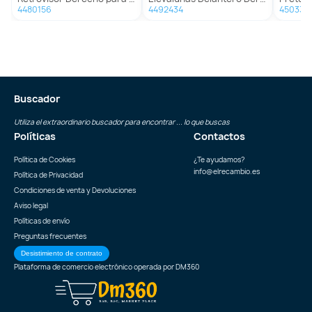
4480156
4492434
450332
Buscador
Utiliza el extraordinario buscador para encontrar ... lo que buscas
Políticas
Contactos
Política de Cookies
¿Te ayudamos?
info@elrecambio.es
Política de Privacidad
Condiciones de venta y Devoluciones
Aviso legal
Políticas de envío
Preguntas frecuentes
Desistimiento de contrato
Plataforma de comercio electrónico operada por
DM360