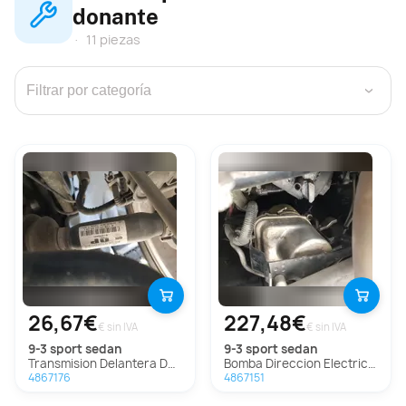
donante
11 piezas
›
26,67€
227,48€
€ sin IVA
€ sin IVA
9-3 sport sedan
9-3 sport sedan
Transmision Delantera Derecha Para Saab 9-3 Sport Sedán
Bomba Direccion Electrica Para Saab 9-3 Sport Sedán
4867176
4867151