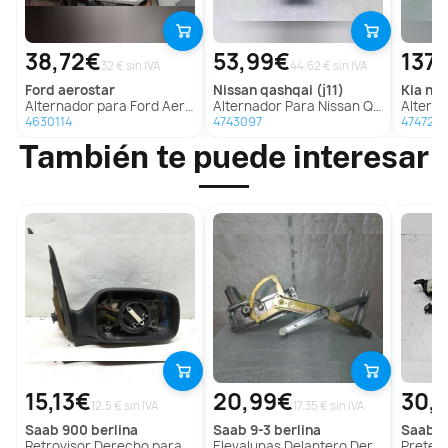
38,72€
53,99€
137
32 € sin IVA
44.62 € sin IVA
ford
aerostar
nissan
qashqai (j11)
kia
nir
Alternador para Ford Aerostar
Alternador Para Nissan Qashqai
Altern
4630114
4743097
474729
También te puede interesar
15,13€
20,99€
30,
12.5 € sin IVA
17.35 € sin IVA
saab
900 berlina
saab
9-3 berlina
saab
9
Retrovisor Derecho para Saab 900 Berlina
Elevalunas Delantero Derecho para Saab 9-3 Berlina
Pretensor A