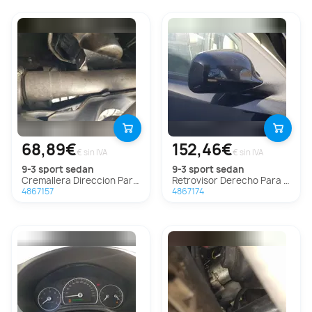
68,89€
152,46€
€ sin IVA
€ sin IVA
9-3 sport sedan
9-3 sport sedan
Cremallera Direccion Para Saab 9-3 Sport Sedán
Retrovisor Derecho Para Saab 9-3 Sport Sedán
4867157
4867174