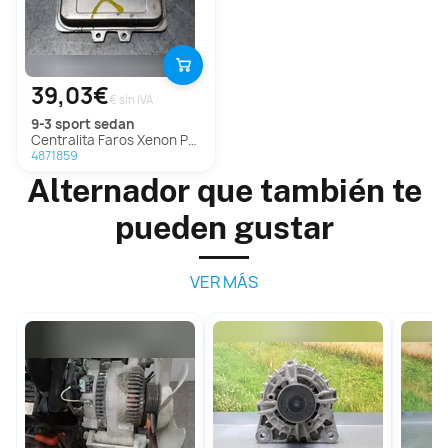
39,03€
€ sin IVA
9-3 sport sedan
Centralita Faros Xenon Para Saab 9-3 Sport Sedán
4871859
Alternador que también te
pueden gustar
VER MÁS