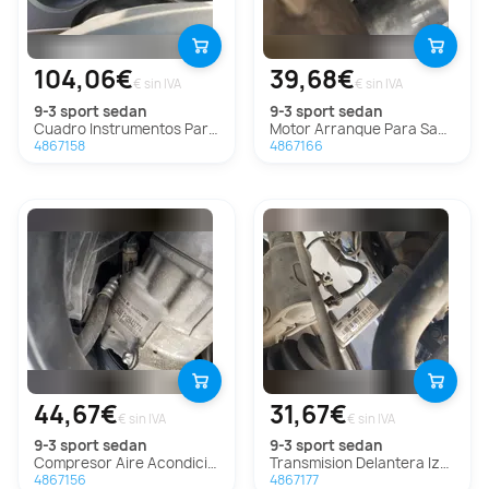
104,06€
39,68€
€ sin IVA
€ sin IVA
9-3 sport sedan
9-3 sport sedan
Cuadro Instrumentos Para Saab 9-3 Sport Sedán
Motor Arranque Para Saab 9-3 Sport Sedán
4867158
4867166
44,67€
31,67€
€ sin IVA
€ sin IVA
9-3 sport sedan
9-3 sport sedan
Compresor Aire Acondicionado Para Saab 9-3 Sport Sedán
Transmision Delantera Izquierda para Saab 9-3 Sport Sedán
4867156
4867177