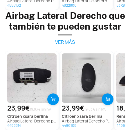
Airbag Lateral Derecho Para Mercedes Clase C Berlina
Airbag Lateral Delantero Derecho para Mercedes-Benz Clase C (W203) Berlina
Airbag Lateral D
4555132
4822800
5372878
Airbag Lateral Derecho que
también te pueden gustar
VER MÁS
23,99€
23,99€
18,
19.83 € sin IVA
19.83 € sin IVA
citroen
xsara berlina
citroen
xsara berlina
renaul
Airbag Lateral Derecho para Citroën Xsara Berlina
Airbag Lateral Derecho Para Citroen Xsara Berlina
Airbag Lateral D
4493314
4496105
449650