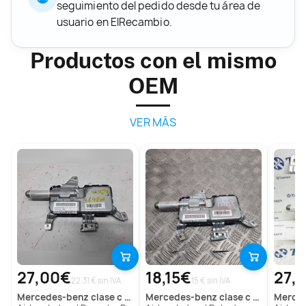
seguimiento del pedido desde tu área de
usuario en ElRecambio.
Productos con el mismo
OEM
VER MÁS
27,00€
18,15€
27,
22.31 € sin IVA
15 € sin IVA
mercedes-benz
clase c (w203) berlina
mercedes-benz
clase c (w203) berlina
merc