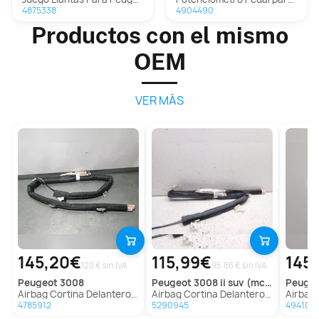
4875338
4904490
Productos con el mismo
OEM
VER MÁS
145,20€
115,99€
145
120 € sin IVA
95.86 € sin IVA
peugeot
3008
peugeot
3008 ii suv (mc_, mr_, mj_, m4_)
peuge
Airbag Cortina Delantero Izquierdo Para Peugeot 3008
Airbag Cortina Delantero Izquierdo para Peugeot 3008 Ii Suv (Mc_, Mr_, Mj_, M4_)
Airbag Cortina Delan
4785912
5290945
494100