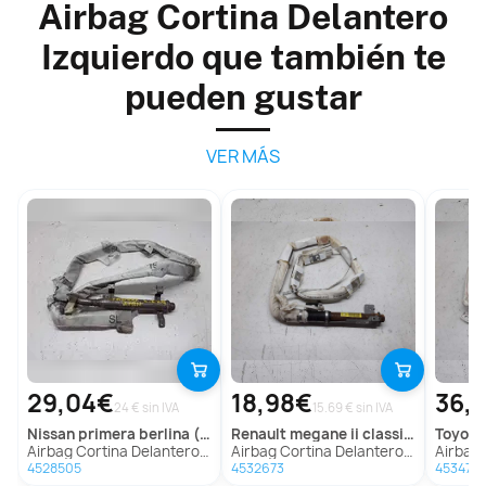
Airbag Cortina Delantero
Izquierdo que también te
pueden gustar
VER MÁS
29,04€
18,98€
36,
24 € sin IVA
15.69 € sin IVA
nissan
primera berlina (p12)
renault
megane ii classic berlina
toyota
Airbag Cortina Delantero Izquierdo Para Nissan Primera Berlina
Airbag Cortina Delantero Izquierdo para Renault Megane Ii Classic Berlina
Airbag Cortina De
4528505
4532673
4534791