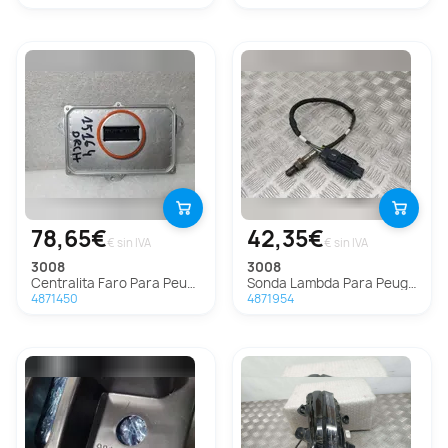
78,65€
42,35€
€ sin IVA
€ sin IVA
3008
3008
Centralita Faro Para Peugeot 3008
Sonda Lambda Para Peugeot 3008
4871450
4871954