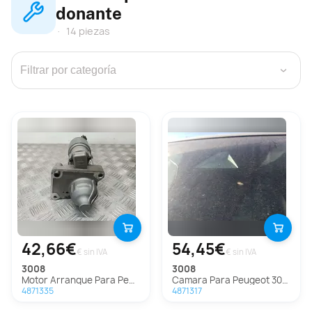
donante
14 piezas
›
42,66€
54,45€
€ sin IVA
€ sin IVA
3008
3008
Motor Arranque Para Peugeot 3008
Camara Para Peugeot 3008
4871335
4871317