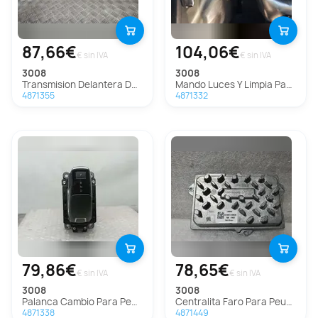
87,66€
104,06€
€ sin IVA
€ sin IVA
3008
3008
Transmision Delantera Derecha Para Peugeot 3008
Mando Luces Y Limpia Para Peugeot 3008
4871355
4871332
79,86€
78,65€
€ sin IVA
€ sin IVA
3008
3008
Palanca Cambio Para Peugeot 3008
Centralita Faro Para Peugeot 3008
4871338
4871449