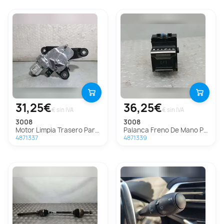
31,25€
36,25€
€ sin IVA
€ sin IVA
3008
3008
Motor Limpia Trasero Para Peugeot 3008
Palanca Freno De Mano Para Peugeot 3008
4871337
4871339