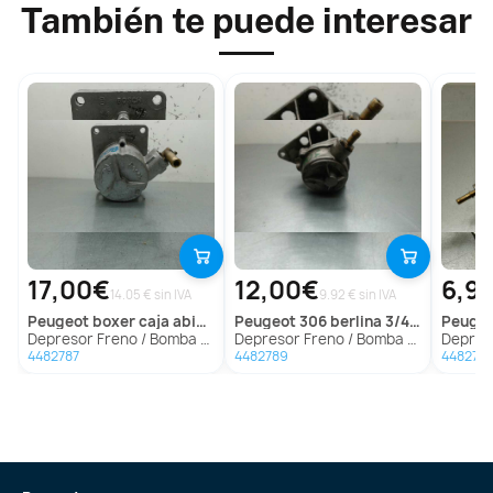
También te puede interesar
17,00€
12,00€
6,9
14.05 € sin IVA
9.92 € sin IVA
peugeot
boxer caja abierta (rs2850)(330)('02->)
peugeot
306 berlina 3/4/5 puertas (s2)
peuge
Depresor Freno / Bomba Vacio para Peugeot Boxer Caja Abierta (Rs2850)(330)('02->)
Depresor Freno / Bomba Vacio para Peugeot 306 Berlina 3/4/5 Puertas (S2)
Depresor Freno 
4482787
4482789
448279