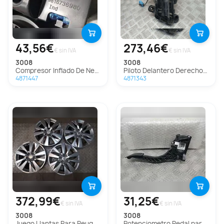
43,56€
273,46€
€ sin IVA
€ sin IVA
3008
3008
Compresor Inflado De Neumaticos para Peugeot 3008
Piloto Delantero Derecho para Peugeot 3008
4871447
4871343
372,99€
31,25€
€ sin IVA
€ sin IVA
3008
3008
Juego Llantas Para Peugeot 3008
Potenciometro Pedal para Peugeot 3008