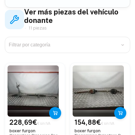
Ver más piezas del vehículo
donante
11 piezas
›
228,69€
154,88€
€ sin IVA
€ sin IVA
boxer furgon
boxer furgon