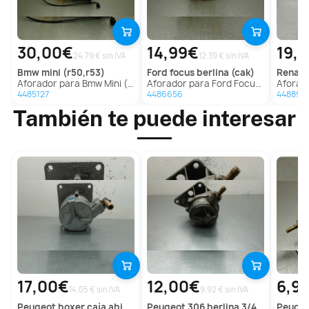
30,00€
14,99€
19,
24.79 € sin IVA
12.39 € sin IVA
bmw
mini (r50,r53)
ford
focus berlina (cak)
renaul
Aforador para Bmw Mini (R50,R53)
Aforador para Ford Focus Berlina (Cak)
Aforador para
4485127
4486656
448896
También te puede interesar
17,00€
12,00€
6,9
14.05 € sin IVA
9.92 € sin IVA
peugeot
boxer caja abierta (rs2850)(330)('02->)
peugeot
306 berlina 3/4/5 puertas (s2)
peuge