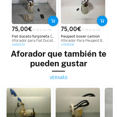
75,00€
75,00€
61.98 € sin IVA
61.98 € sin IVA
fiat
ducato furgoneta (250_)
peugeot
boxer camion
Aforador para Fiat Ducato Furgoneta (250_)
Aforador Para Peugeot Boxer Camión
4956572
4793508
Aforador que también te
pueden gustar
VER MÁS