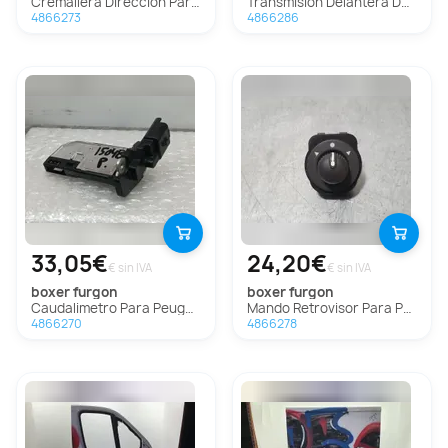
Cremallera Direccion Para Peugeot Boxer Furgón
Transmision Delantera Derecha Para Peugeot Boxer Furgón
4866273
4866286
33,05€
24,20€
€ sin IVA
€ sin IVA
boxer furgon
boxer furgon
Caudalimetro Para Peugeot Boxer Furgón
Mando Retrovisor Para Peugeot Boxer Furgón
4866270
4866278