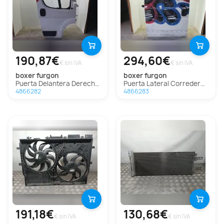
190,87€
294,60€
€ sin IVA
€ sin IVA
boxer furgon
boxer furgon
Puerta Delantera Derecha Para Peugeot Boxer Furgón
Puerta Lateral Corredera Derecha Para Peugeot Boxer Furgón
4866282
4866283
191,18€
130,68€
€ sin IVA
€ sin IVA