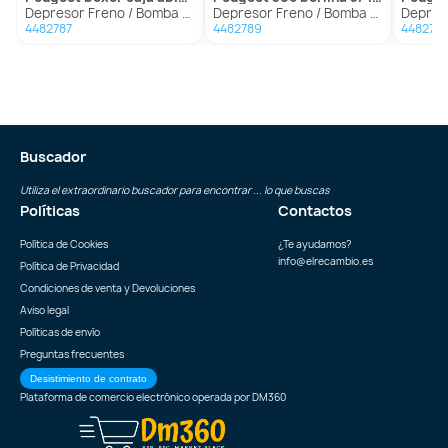
Depresor Freno / Bomba Vacio para Peugeot Boxer Caja Abierta (Rs2850)(330)('02->)
Depresor Freno / Bomba Vacio para Peugeot 306 Berlina 3/4/5 Puertas (S2)
Depresor Freno 
4482787
4482789
448279
Buscador
Utiliza el extraordinario buscador para encontrar ... lo que buscas
Políticas
Contactos
Política de Cookies
¿Te ayudamos?
info@elrecambio.es
Política de Privacidad
Condiciones de venta y Devoluciones
Aviso legal
Políticas de envío
Preguntas frecuentes
Desistimiento de contrato
Plataforma de comercio electrónico operada por
DM360