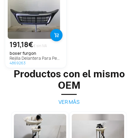
191,18€
€ sin IVA
boxer furgon
Rejilla Delantera Para Peugeot Boxer Furgón
4869263
Productos con el mismo
OEM
VER MÁS