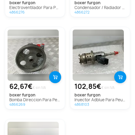
boxer furgon
boxer furgon
Electroventilador Para Peugeot Boxer Furgón
Condensador / Radiador Aire Acondicionado Para Peugeot Boxer Furgón
4866276
4866272
62,67€
102,85€
€ sin IVA
€ sin IVA
boxer furgon
boxer furgon
Bomba Direccion Para Peugeot Boxer Furgón
Inyector Adblue Para Peugeot Boxer Furgón
4866269
4868103