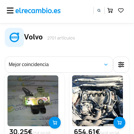
Volvo
2701 artículos
30,25€
654,61€
25 € sin IVA
541 € sin IVA