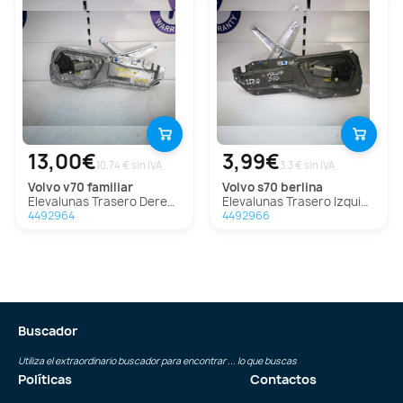
13,00€
3,99€
10.74 € sin IVA
3.3 € sin IVA
volvo
v70 familiar
volvo
s70 berlina
Elevalunas Trasero Derecho para Volvo V70 Familiar
Elevalunas Trasero Izquierdo para Volvo S70 Berlina
4492964
4492966
Buscador
Utiliza el extraordinario buscador para encontrar ... lo que buscas
Políticas
Contactos