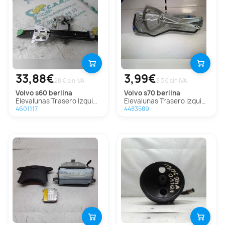
33,88€
3,99€
28 € sin IVA
3.3 € sin IVA
volvo
s60 berlina
volvo
s70 berlina
Elevalunas Trasero Izquierdo Para Volvo S60 Berlina
Elevalunas Trasero Izquierdo Para Volvo S70 Berlina
4601117
4483589