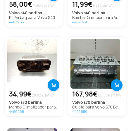
58,00€
11,99€
47.93 € sin IVA
9.91 € sin IVA
volvo
s40 berlina
volvo
s40 berlina
Kit Airbag para Volvo S40 Berlina
Bomba Direccion para Volvo S40 Berlina
4483963
4484079
34,99€
167,98€
28.92 € sin IVA
138.83 € sin IVA
volvo
s70 berlina
volvo
s70 berlina
Mando Climatizador para Volvo S70 Berlina
Culata para Volvo S70 Berlina
4486269
4486689