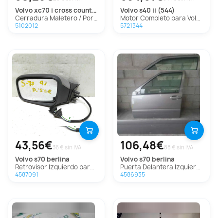
volvo
xc70 i cross country (295)
volvo
s40 ii (544)
Cerradura Maletero / Porton para Volvo Xc70 I Cross Country (295)
Motor Completo para Volvo S40 Ii (544)
5102012
5721344
43,56€
106,48€
36 € sin IVA
88 € sin IVA
volvo
s70 berlina
volvo
s70 berlina
Retrovisor Izquierdo para Volvo S70 Berlina
Puerta Delantera Izquierda para Volvo S70 Berlina
4587091
4586935