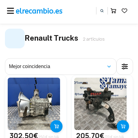
Renault Trucks
2 artículos
302,50€
205,70€
250 € sin IVA
170 € sin IVA