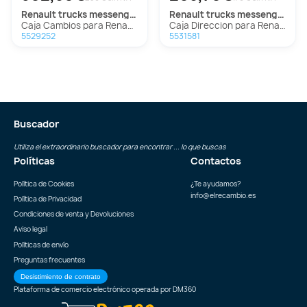
renault trucks
messenger caja/chasis
renault trucks
messenger caja/chasis
Caja Cambios para Renault Trucks Messenger Caja/Chasis
Caja Direccion para Renault Trucks Messenger Caja/Chasis
5529252
5531581
Buscador
Utiliza el extraordinario buscador para encontrar ... lo que buscas
Políticas
Contactos
Política de Cookies
¿Te ayudamos?
info@elrecambio.es
Política de Privacidad
Condiciones de venta y Devoluciones
Aviso legal
Políticas de envío
Preguntas frecuentes
Desistimiento de contrato
Plataforma de comercio electrónico operada por
DM360