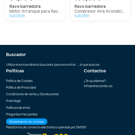
ravo
barredora
ravo
barredora
Motor Arranque para Ravo Barredora
Compresor Aire Acondicionado para Ravo Barredora
5460828
5460891
Buscador
Utiliza el extraordinario buscador para encontrar ... lo que buscas
Políticas
Contactos
Política de Cookies
¿Te ayudamos?
info@elrecambio.es
Política de Privacidad
Condiciones de venta y Devoluciones
Aviso legal
Políticas de envío
Preguntas frecuentes
Desistimiento de contrato
Plataforma de comercio electrónico operada por
DM360