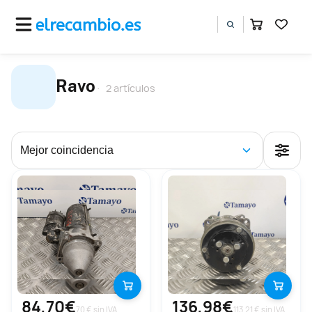
Ravo
2 artículos
84,70€
136,98€
70 € sin IVA
113.21 € sin IVA