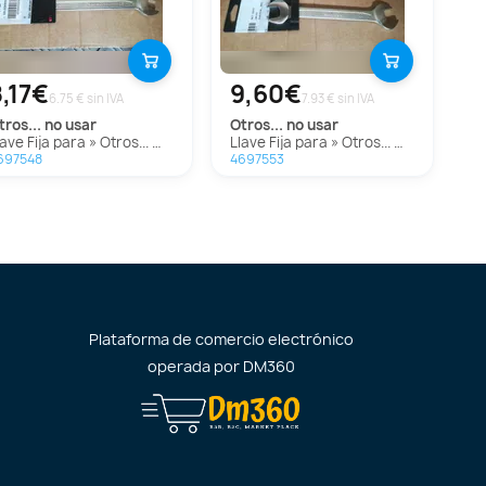
8,17€
9,60€
6.75 € sin IVA
7.93 € sin IVA
otros...
no usar
otros...
no usar
Llave Fija para » Otros... Modelos
Llave Fija para » Otros... Modelos
697548
4697553
Plataforma de comercio electrónico
operada por
DM360