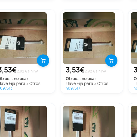
3,53€
3,53€
2.92 € sin IVA
2.92 € sin IVA
otros...
no usar
otros...
no usar
Llave Fija para » Otros... Modelos
Llave Fija para » Otros... Modelos
697513
4697517
4