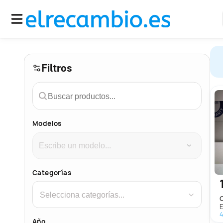
Filtros
Modelos
›
Categorías
›
4
Año