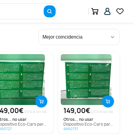
149,00€
149,00€
123.14 € sin IVA
123.14 € sin IVA
otros...
no usar
otros...
no usar
Dispositivo Eco-Cars para » Otros... Modelos
Dispositivo Eco-Cars para » Otros... Modelos
660727
4660731