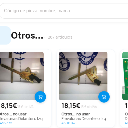
Otros...
267 artículos
18,15€
18,15€
15 € sin IVA
15 € sin IVA
otros...
no usar
otros...
no usar
Elevalunas Delantero Izquierdo para » Otros... No Usar
Elevalunas Delantero Izquierdo para » Otros... No Usar
492372
4606147
4