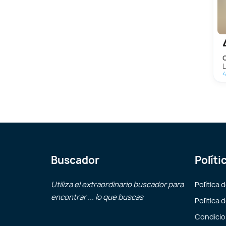
4
Buscador
Políti
Utiliza el extraordinario buscador para
Política 
encontrar ... lo que buscas
Política 
Condicio