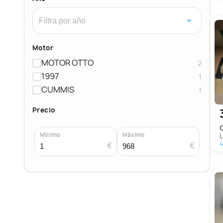
›
Motor
MOTOR OTTO
2
1997
1
CUMMIS
1
Precio
Mínimo
Máximo
4
€
€