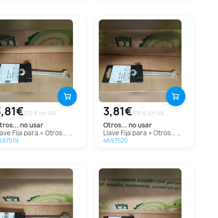
3,81€
3,81€
3.15 € sin IVA
3.15 € sin IVA
otros...
no usar
otros...
no usar
Llave Fija para » Otros... Modelos
Llave Fija para » Otros... Modelos
697519
4697520