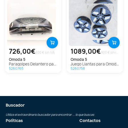
726,00€
1089,00€
600 € sin IVA
900 € sin IVA
omoda
5
omoda
5
Paragolpes Delantero para Omoda 5
Juego Llantas para Omoda 5
5260765
5260758
Buscador
Utiliza el extraordinario buscador para encontrar ... lo que buscas
Políticas
Contactos