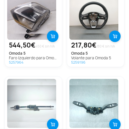
544,50€
217,80€
450 € sin IVA
180 € sin IVA
omoda
5
omoda
5
Faro Izquierdo para Omoda 5
Volante para Omoda 5
5257964
5259196