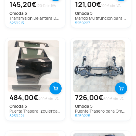
145,20€
121,00€
120 € sin IVA
100 € sin IVA
omoda
5
omoda
5
Transmision Delantera Derecha para Omoda 5
Mando Multifuncion para Omoda 5
5259213
5259227
484,00€
726,00€
400 € sin IVA
600 € sin IVA
omoda
5
omoda
5
Puerta Trasera Izquierda para Omoda 5
Puente Trasero para Omoda 5
5259221
5259225