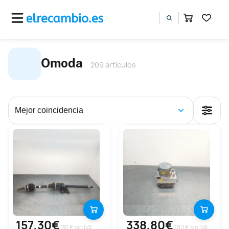
Omoda
209 artículos
157,30€
338,80€
130 € sin IVA
280 € sin IVA