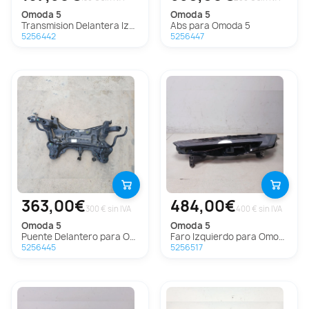
omoda
5
omoda
5
Transmision Delantera Izquierda para Omoda 5
Abs para Omoda 5
5256442
5256447
363,00€
484,00€
300 € sin IVA
400 € sin IVA
omoda
5
omoda
5
Puente Delantero para Omoda 5
Faro Izquierdo para Omoda 5
5256445
5256517