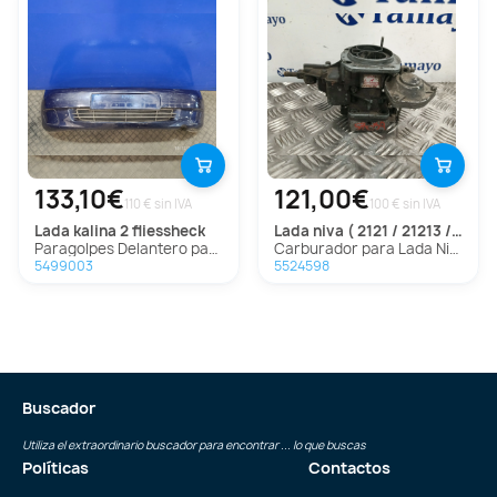
133,10€
121,00€
110 € sin IVA
100 € sin IVA
lada
kalina 2 fliessheck
lada
niva ( 2121 / 21213 / 21214 / 21215 )
Paragolpes Delantero para Lada Kalina 2 Fliessheck
Carburador para Lada Niva ( 2121 / 21213 / 21214 / 21215 )
5499003
5524598
Buscador
Utiliza el extraordinario buscador para encontrar ... lo que buscas
Políticas
Contactos