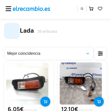
Lada
35 artículos
6,05€
12,10€
5 € sin IVA
10 € sin IVA