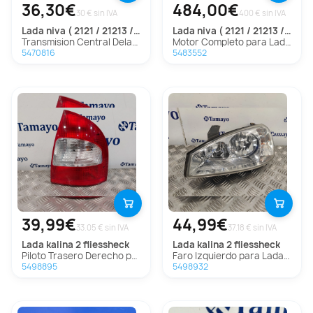
36,30€
484,00€
30 € sin IVA
400 € sin IVA
lada
niva ( 2121 / 21213 / 21214 / 21215 )
lada
niva ( 2121 / 21213 / 21214 / 21215 )
Transmision Central Delantera para Lada Niva ( 2121 / 21213 / 21214 / 21215 )
Motor Completo para Lada Niva ( 2121 / 21213 / 21214 / 21215 )
5470816
5483552
39,99€
44,99€
33.05 € sin IVA
37.18 € sin IVA
lada
kalina 2 fliessheck
lada
kalina 2 fliessheck
Piloto Trasero Derecho para Lada Kalina 2 Fliessheck
Faro Izquierdo para Lada Kalina 2 Fliessheck
5498895
5498932