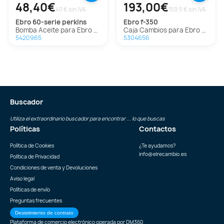
48,40€
193,00€
40 € sin IVA
159.5 € sin IVA
ebro
60-serie perkins
ebro
f-350
Bomba Aceite para Ebro 60-Serie Perkins
Caja Cambios para Ebro F-350
5420965
5304656
Buscador
Utiliza el extraordinario buscador para encontrar ... lo que buscas
Políticas
Contactos
Política de Cookies
¿Te ayudamos?
info@elrecambio.es
Política de Privacidad
Condiciones de venta y Devoluciones
Aviso legal
Políticas de envío
Preguntas frecuentes
Desistimiento de contrato
Plataforma de comercio electrónico operada por
DM360