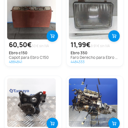
60,50€
11,99€
50 € sin IVA
9.91 € sin IVA
ebro
c150
ebro
350
Capot para Ebro C150
Faro Derecho para Ebro 350
4884841
4484333