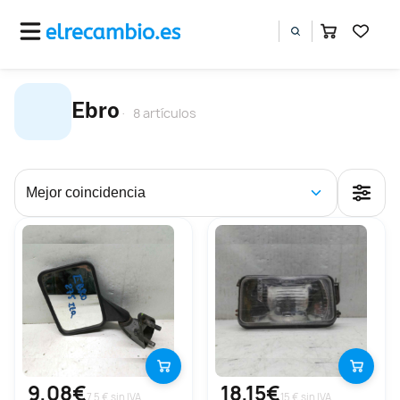
Ebro
8 artículos
9,08€
18,15€
7.5 € sin IVA
15 € sin IVA