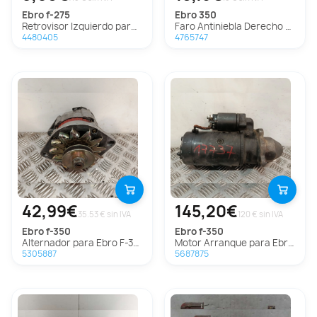
ebro
f-275
ebro
350
Retrovisor Izquierdo para Ebro F-275
Faro Antiniebla Derecho para Ebro 350
4480405
4765747
42,99€
145,20€
35.53 € sin IVA
120 € sin IVA
ebro
f-350
ebro
f-350
Alternador para Ebro F-350
Motor Arranque para Ebro F-350
5305887
5687875