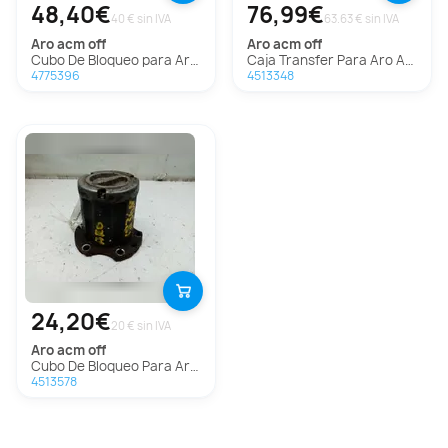
48,40€
76,99€
40 € sin IVA
63.63 € sin IVA
aro
acm off
aro
acm off
Cubo De Bloqueo para Aro Acm Off
Caja Transfer Para Aro Acm Off
4775396
4513348
24,20€
20 € sin IVA
aro
acm off
Cubo De Bloqueo Para Aro Acm Off
4513578