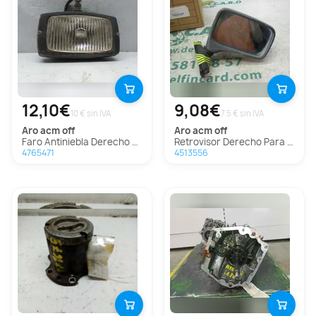
12,10€
9,08€
10 € sin IVA
7.5 € sin IVA
aro
acm off
aro
acm off
Faro Antiniebla Derecho Para Aro Acm Off
Retrovisor Derecho Para Aro Acm Off
4765471
4513556