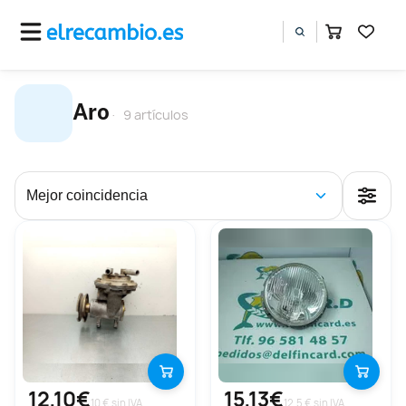
Aro
9 artículos
12,10€
15,13€
10 € sin IVA
12.5 € sin IVA