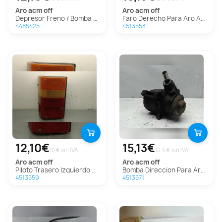
aro
acm off
aro
acm off
Depresor Freno / Bomba Vacio para Aro Acm Off
Faro Derecho Para Aro Acm Off
4485425
4513553
12,10€
15,13€
10 € sin IVA
12.5 € sin IVA
aro
acm off
aro
acm off
Piloto Trasero Izquierdo para Aro Acm Off
Bomba Direccion Para Aro Acm Off
4513559
4513571